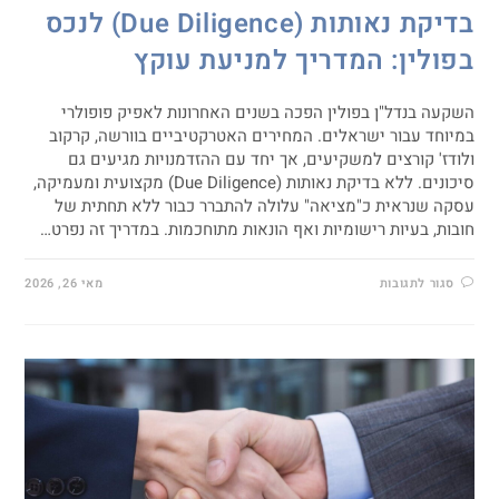
בדיקת נאותות (Due Diligence) לנכס
בפולין: המדריך למניעת עוקץ
השקעה בנדל"ן בפולין הפכה בשנים האחרונות לאפיק פופולרי
במיוחד עבור ישראלים. המחירים האטרקטיביים בוורשה, קרקוב
ולודז' קורצים למשקיעים, אך יחד עם ההזדמנויות מגיעים גם
סיכונים. ללא בדיקת נאותות (Due Diligence) מקצועית ומעמיקה,
עסקה שנראית כ"מציאה" עלולה להתברר כבור ללא תחתית של
חובות, בעיות רישומיות ואף הונאות מתוחכמות. במדריך זה נפרט…
סגור לתגובות
מאי 26, 2026