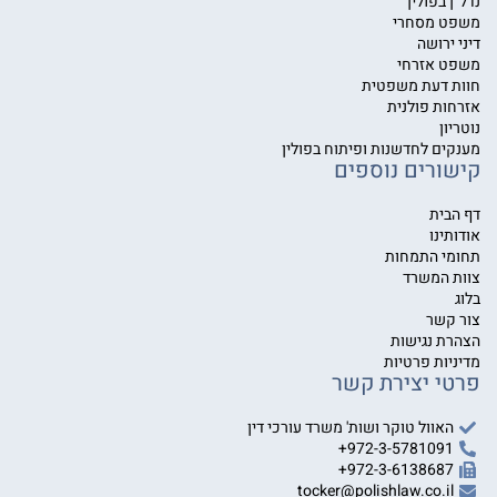
נדל״ן בפולין
משפט מסחרי
דיני ירושה
משפט אזרחי
חוות דעת משפטית
אזרחות פולנית
נוטריון
מענקים לחדשנות ופיתוח בפולין
קישורים נוספים
דף הבית
אודותינו
תחומי התמחות
צוות המשרד
בלוג
צור קשר
הצהרת נגישות
מדיניות פרטיות
פרטי יצירת קשר
האוול טוקר ושות' משרד עורכי דין
972-3-5781091+
972-3-6138687+
tocker@polishlaw.co.il