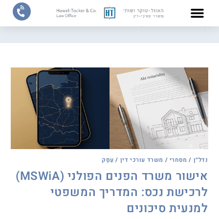
דף הבית
/
בלוג
/
משרד עורכי דין
צוות המשרד
תחומי התמחות
נדל״ן
/
מסחרי
/
משרד עורכי דין
/
עֵסֶק
אישור משרד הפנים הפולני (MSWiA)
לרכישת נכס: המדריך המשפטי
למנעית סיכונים