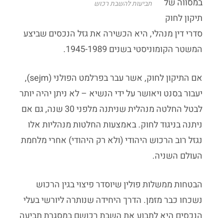
במסווה של
תביעות להשבת רכוש
תיקון לחוק
סדרי דין מנהלי, היא הכשירה את גזל הנכסים שביצע
המשטר הקומוניסטי בשנים 1945-1989.
אם התיקון לחוק, אשר עבר בפרלמט הפולני (sejm),
יעבור בסנט ויאושר על ידי הנשיא – לא ניתן יהיה יותר
לבטל החלטה מנהלית שניתנה מלפני 30 שנה, גם אם
ניתנה בניגוד לחוק. באמצעות החלטות מנהליות אלו
נגזל רוב הרכוש היהודי (ולא רק היהודי) אחרי מלחמת
העולם השניה.
הבטחות ממשלות פולין שיוסדר פיצוי בגין הרכוש
נשכחו כבר מזמן. הדרך היחידה שנותרה ליורשי בעלי
הנכסים היא לתבוע את השבת רכושם במסגרת תביעה