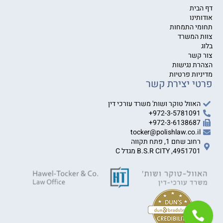
דף הבית
אודותינו
תחומי התמחות
צוות המשרד
בלוג
צור קשר
הצהרת נגישות
מדיניות פרטיות
פרטי יצירת קשר
האוול טוקר ושות' משרד עורכי דין
972-3-5781091+
972-3-6138687+
tocker@polishlaw.co.il
רחוב שחם 1, פתח תקווה
4951701, B.S.R CITY מגדל C