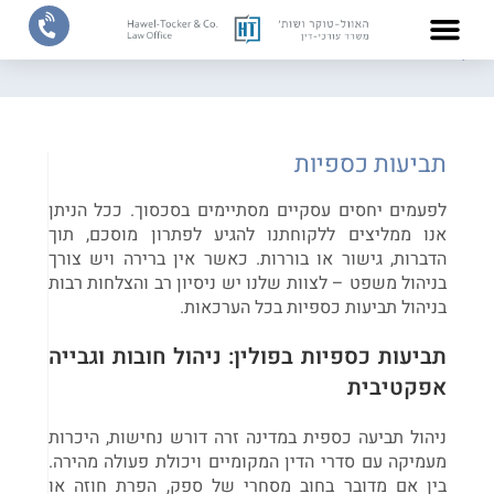
דף הבית
/
תחומי התמחות
/
משפט אזרחי
/
תביעות כספיות
צוות המשרד
תחומי התמחות
תביעות כספיות
לפעמים יחסים עסקיים מסתיימים בסכסוך. ככל הניתן
אנו ממליצים ללקוחתנו להגיע לפתרון מוסכם, תוך
הדברות, גישור או בוררות. כאשר אין ברירה ויש צורך
בניהול משפט – לצוות שלנו יש ניסיון רב והצלחות רבות
בניהול תביעות כספיות בכל הערכאות.
תביעות כספיות בפולין: ניהול חובות וגבייה
אפקטיבית
ניהול תביעה כספית במדינה זרה דורש נחישות, היכרות
מעמיקה עם סדרי הדין המקומיים ויכולת פעולה מהירה.
בין אם מדובר בחוב מסחרי של ספק, הפרת חוזה או