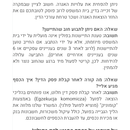
ניתן להפחית את עלויות האגרה. חשוב לציין שבמקרה
של זכייה בדין, בית המשפט לרוב פוסק לטובתכם גם את
החזר הוצאות האגרה ושכר טרחת עורכי הדין.
שאלה: האם ניתן לתבוע חוב שהתיישן?
תשובה:
טענת התיישנות בפולין אינה מועלית על ידי בית
המשפט מיוזמתו, אלא על ידי הנתבע. אם החייב טוען
להתיישנות (לרוב לאחר 3 שנים בעניינים עסקיים או 6
שנים בעניינים אזרחיים אחרים), התביעה עלולה
להידחות. לכן, קריטי לפעול מיד ברגע שהחוב נוצר ולא
להמתין.
שאלה: מה קורה לאחר קבלת פסק הדין? איך הכסף
מגיע אליי?
תשובה:
לאחר קבלת פסק דין חלוט, אנו פותחים בהליכי
הוצאה לפועל (Egzekucja komornicza) באמצעות
"קומוניק" (מוציא לפועל פולני). המשרד שלנו מלווה את
הליך הגבייה בפועל, כולל עיקול משכורות, חשבונות בנק
או מכירת נכסים, עד להעברת הכספים לחשבונכם.