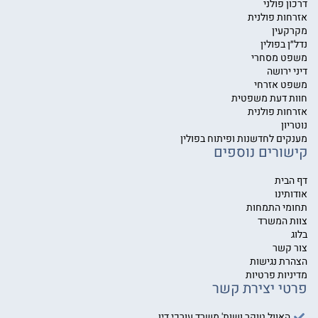
דרכון פולני
אזרחות פולנית
מקרקעין
נדל״ן בפולין
משפט מסחרי
דיני ירושה
משפט אזרחי
חוות דעת משפטית
אזרחות פולנית
נוטריון
מענקים לחדשנות ופיתוח בפולין
קישורים נוספים
דף הבית
אודותינו
תחומי התמחות
צוות המשרד
בלוג
צור קשר
הצהרת נגישות
מדיניות פרטיות
פרטי יצירת קשר
האוול טוקר ושות' משרד עורכי דין