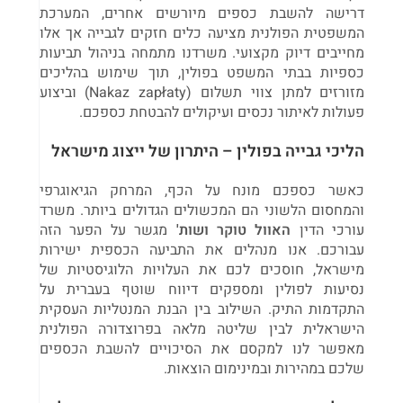
דרישה להשבת כספים מיורשים אחרים, המערכת
המשפטית הפולנית מציעה כלים חזקים לגבייה אך אלו
מחייבים דיוק מקצועי. משרדנו מתמחה בניהול תביעות
כספיות בבתי המשפט בפולין, תוך שימוש בהליכים
מזורזים למתן צווי תשלום (Nakaz zapłaty) וביצוע
פעולות לאיתור נכסים ועיקולים להבטחת כספכם.
הליכי גבייה בפולין – היתרון של ייצוג מישראל
כאשר כספכם מונח על הכף, המרחק הגיאוגרפי
והמחסום הלשוני הם המכשולים הגדולים ביותר. משרד
עורכי הדין
האוול טוקר ושות'
מגשר על הפער הזה
עבורכם. אנו מנהלים את התביעה הכספית ישירות
מישראל, חוסכים לכם את העלויות הלוגיסטיות של
נסיעות לפולין ומספקים דיווח שוטף בעברית על
התקדמות התיק. השילוב בין הבנת המנטליות העסקית
הישראלית לבין שליטה מלאה בפרוצדורה הפולנית
מאפשר לנו למקסם את הסיכויים להשבת הכספים
שלכם במהירות ובמינימום הוצאות.