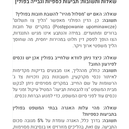
שאלות ותשובות: תביעות כספיות וגבייה בפולין
שאלה: האם יש "מסלול מהיר" להשבת חובות בפולין?
תשובה:
כן. הדין הפולני מאפשר "הליך צו תשלום"
(Postępowanie upominawcze) במקרים של חובות
ברורים ומתועדים. במידה והנתבע אינו מגיש התנגדות,
הצו הופך לפסק דין חלוט במהירות יחסית, מה שחוסך
הליך משפטי ארוך ויקר.
שאלה: כיצד ניתן לוודא שלחייב בפולין אכן יש נכסים
לפירעון החוב?
תשובה:
כחלק מההליך, אנו מבצעים בדיקות מקדימות
לאיתור נכסי מקרקעין, חשבונות בנק וזכויות צד ג'
הרשומות על שם החייב. במקרים מסוימים ניתן לבקש
מבית המשפט "צו להבטחת תביעה" המטיל עיקול זמני על
נכסים עוד לפני סיום המשפט, כדי למנוע הברחת נכסים.
שאלה: מהי עלות האגרה בבתי המשפט בפולין
בתביעות כספיות?
תשובה:
בדרך כלל, האגרה עומדת על
5%
מגובה סכום
התביעה. עם זאת, בהליכים מזורזים או בנסיבות מסוימות,