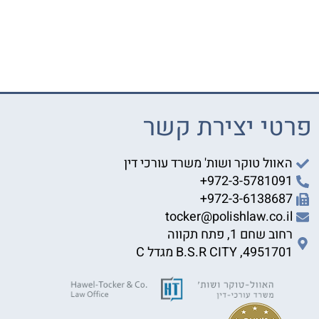
פרטי יצירת קשר
האוול טוקר ושות' משרד עורכי דין
972-3-5781091+
972-3-6138687+
tocker@polishlaw.co.il
רחוב שחם 1, פתח תקווה
4951701, B.S.R CITY מגדל C