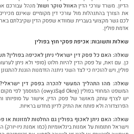
הדיון. משרד עורכי הדין
האוול טוקר ושות'
מנהל עבורכם את 
את הצורך בהתנהלות מול עורכי דין מקומיים שאינם מכיר
לכם גשר מקצועי בעברית שמוודא שפסק הדין שקיבלתם בארץ י
אדמת פולין.
שאלות ותשובות: אכיפת פסקי חוץ בפולין
שאלה: האם כל פסק דין ישראלי ניתן לאכיפה בפולין?
תש
כן. עם זאת, על פסק הדין להיות חלוט (סופי ולא ניתן לערעו
פולין, ויש להוכיח כי לצד השני ניתנה הזדמנות הוגנת להתגו
שאלה: מהו התהליך המעשי להכרה בפסק דין ישראלי?
המשפט המחוזי בפולין (Sąd Okrę
יש לצרף עותק מאושר של פסק הדין, אישור על סופיותו ות
הפרוצדורה ולא פותח את התיק לדיון מחדש בראיות.
שאלה: האם ניתן לאכוף בפולין גם החלטות למזונות או פס
וישראל חתומות על אמנות בינלאומיות (כמו אמנת ניו-יורק) ה