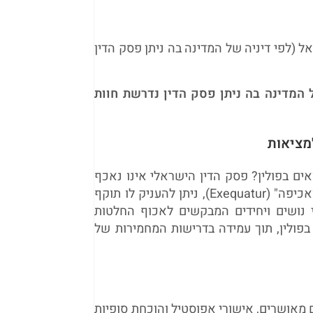
אל (לפי דיניה של המדינה בה ניתן פסק הדין
המדינה בה ניתן פסק הדין נדרשת חוות
מציאות
ים בפולין? פסק הדין הישראלי אינו נאכף
באופן אוטומטי, אך באמצעות הליך משפטי נכון של "הכרה ואכיפה" (Exequatur), ניתן להעניק לו תוקף
י נושים ויחידים המבקשים לאכוף החלטות
בפולין, תוך עמידה בדרישות המחמירות של
ם מאושרים, אישורי אפוסטיל והוכחת סופיות