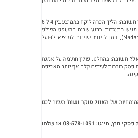
הכספיות גם כאשר הצד השני מנסה להתחמק
תשובה:
הליך הכרה לוקח בממוצע בין 4 ל-8
מגיש התנגדות. ברגע שבית המשפט הפולני
מעניק את "חותמת האכיפה" (Nadanie klauzuli wykonalności), ניתן לפנות ישירות למוציא לפועל
אל?
תשובה:
בהחלט. פולין חתומה על אמנת
ת פסק בוררות לעיתים קלה אף יותר מאכיפת
ינה.
המומחיות של
האוול טוקר ושות'
תעזור לכם
וץ, חייגו: 03-578-1091
או שלחו