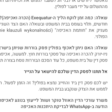
מאפשר ליורשים או לבני זוג לשעבר לממש את זכויותיהם 
מהתשלום על ידי מעבר לפולין.
שאלה: כמה זמן לוקח הליך ה-Exequatur (הכרה ואכיפה)?
חודשים, תלוי בעומס בבית המשפט ובשאלה האם הצד השני 
הפולני.
שאלה: האם ניתן לאכוף בפולין פסק בוררות שניתן בישר
ניו-יורק להכרה ואכיפה של פסקי בוררות חוץ. למעשה, אכיפ
פסק דין של בית משפט, כל עוד הסכם הבוררות נוסח בצורה תק
אל תתנו לפסק הדין שלכם להישאר על הנייר
יש לכם פסק דין ביד והחייב נמצא בפולין? זה הזמן לפעול. 
לממש את הצדק שנקבע בבית המשפט.
משרד עורכי הדין האוול טוקר ושות'
לייעוץ בנוגע לאכיפת פסקי ח
הודעה ב-WhatsApp לבדיקת היתכנות האכיפה