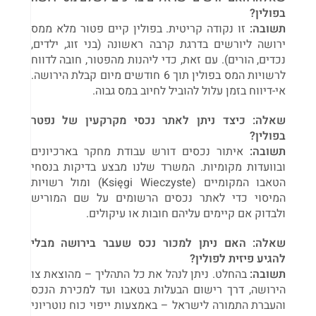
בפולין?
תשובה:
זו נקודה קריטית. בפולין קיים פטור מלא ממס
ירושה ליורשים בדרגת קרבה ראשונה (בני זוג, ילדים,
נכדים, הורים). עם זאת, כדי ליהנות מהפטור, חובה לדווח
לרשויות המס בפולין תוך 6 חודשים מיום קבלת הירושה.
אי-דיווח בזמן עלול להוביל לחיוב במס גבוה.
שאלה: כיצד ניתן לאתר נכסי מקרקעין של נפטר
בפולין?
תשובה:
איתור נכסים דורש עבודת מחקר בארכיונים
ובוועדות מקומיות. המשרד שלנו מבצע בדיקות בנסחי
הטאבו המקומיים (Księgi Wieczyste) ומול רשויות
המיסוי כדי לאתר נכסים הרשומים על שם המוריש
ולבדוק אם קיימים עליהם חובות או עיקולים.
שאלה: האם ניתן למכור נכס שעבר בירושה מבלי
להגיע פיזית לפולין?
תשובה:
בהחלט. ניתן לנהל את כל התהליך – מהוצאת צו
הירושה, דרך רישום הבעלות בטאבו ועד למכירת הנכס
והעברת התמורה לישראל – באמצעות ייפוי כוח נוטריוני