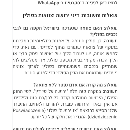
לחצו כאן לפנייה דיסקרטית ב-WhatsApp
שאלות ותשובות: דיני ירושה וצוואות בפולין
שאלה: האם צוואה שנערכה בישראל תקפה גם לגבי
נכסים בפולין?
תשובה:
כן, פולין חתומה על אמנות בינלאומיות המכירות
בתוקף של צוואות שנערכו מחוץ למדינה. עם זאת, כדי
לממש אותה, יש לעבור הליך של "אישור פסק חוץ" או
הליך הכרה מקומי בבית משפט פולני. אנו ממליצים למי
שמחזיק בנכסים משמעותיים בפולין לערוך צוואה
ייעודית שתואמת את הדין הפולני כדי למנוע סחבת.
שאלה: מה קורה אם אדם נפטר ללא צוואה?
תשובה:
במקרה כזה חלה "ירושה על פי דין". לפי החוק
הפולני, הירושה מחולקת קודם כל לבן/בת הזוג ולילדים.
אם אין כאלו, הירושה עוברת להורים ולאחים. המשרד
שלנו מסייע בהוצאת "צו ירושה" פולני (Poświadczenie
dziedziczenia) המגדיר את חלקו של כל יורש.
שאלה: האם יורשים ישראלים צריכים לשלם מס ירושה