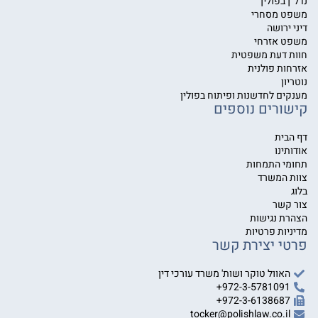
נדל״ן בפולין
משפט מסחרי
דיני ירושה
משפט אזרחי
חוות דעת משפטית
אזרחות פולנית
נוטריון
מענקים לחדשנות ופיתוח בפולין
קישורים נוספים
דף הבית
אודותינו
תחומי התמחות
צוות המשרד
בלוג
צור קשר
הצהרת נגישות
מדיניות פרטיות
פרטי יצירת קשר
האוול טוקר ושות' משרד עורכי דין
972-3-5781091+
972-3-6138687+
tocker@polishlaw.co.il