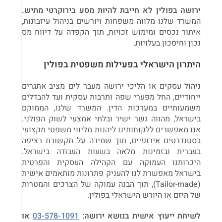
ירושה בפולין לא חייבת להיות מסע בירוקרטי מתיש.
המשרד שלנו מלווה משפחות ויורשים בניהול עיזבונות,
איתור נכסים ומימוש זכויות, תוך הקפדה על דיווח מס
נכון וחיסכון בעלויות.
היתרון הישראלי בפעילות משפטית בפולין
ניהול עסקים או הליכי ירושה מעבר לים מציב אתגרים
ייחודיים, החל מפערי שפה ותרבות עסקית ועד להבדלים
משמעותיים במערכות הדין. המשרד שלנו, הממוקם
בישראל, מהווה גשר ישיר ובלתי אמצעי לשוק הפולני.
אנו מאפשרים ללקוחותינו ליהנות מליווי משפטי מקצועי
בסטנדרטים אירופיים, תוך שמירה על תקשורת רציפה
בעברית ובזמינות מלאה בשעות העבודה בישראל.
היכרותנו העמוקה עם הקהילה העסקית והפרטית
בישראל מאפשרת לנו להעניק פתרונות מותאמים אישית
(Tailor-made), תוך הבנה עמוקה של הצרכים והמטרות
של היזם או היורש הישראלי בפולין.
לשיחת ייעוץ אישית בנושא ירושה:
03-578-1091
או