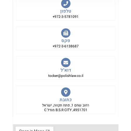
טלפון
972-3-5781091+
פקס
972-3-6138687+
דוא"ל
tocker@polishlaw.co.il
כתובת
רחוב שחם 1, פתח תקווה, ישראל
4951701, B.S.R CITY מגדל C