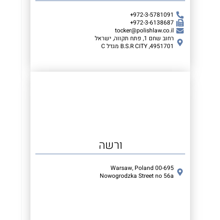
972-3-5781091+
972-3-6138687+
tocker@polishlaw.co.il
רחוב שחם 1, פתח תקווה, ישראל
4951701, B.S.R CITY מגדל C
ורשה
00-695 Warsaw, Poland
Nowogrodzka Street no 56a