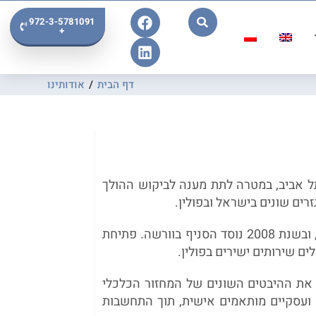
972-3-5781091
+
דף הבית
/
אודותינו
 בשנת 1998 בתל אביב, במטרה לתת מענה לביקוש ההולך
רים שונים בישראל ובפולין.
בשנת 2004 פתחנו את סניפנו הראשון בפולין, בעיר קרקוב, ובשנת 2008 נוסד הסניף בוורשה. פתיחת
ם שירותים ישירים בפולין.
 את ההיבטים השונים של המחזור הכלכלי
ם ועסקיים מותאמים אישית, תוך התחשבות