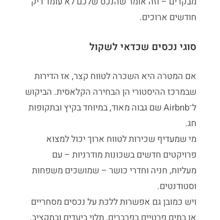
מבקרים – וזה אומר שהנכס שלכם לא עומד ריק
חודשים ארוכים.
סוגי נכסים שכדאי לשקול
אם המטרה היא השכרה לטווח קצר, אז הדירות
שבמרכז ההיסטורי הן הבחירה הקלאסית. הביקוש
ל־Airbnb שם גבוה מאוד, במיוחד בקיץ ובתקופות
חג.
מי שמעדיף שכירות לטווח ארוך יכול למצוא
פרויקטים חדשים בשכונות מודרניות – עם
מעליות, חניה וחדרי כושר – שמושכים משפחות
וסטודנטים.
ויש כמובן גם אפשרות ללכת על נכסים מסחריים
או בתים פרטיים בפרברים, תלוי ביעדים ובתקציב.